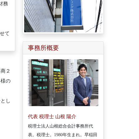
財務
させて
事務所概要
年商２
客様の
ーとし
代表 税理士 山根 陽介
税理士法人山根総合会計事務所代
表。税理士。1980年生まれ。早稲田