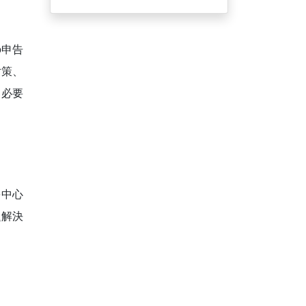
の申告
対策、
て必要
を中心
題解決