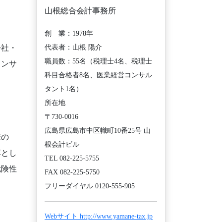
山根総合会計事務所
創 業：1978年
代表者：山根 陽介
会社・
職員数：55名（税理士4名、税理士
コンサ
科目合格者8名、医業経営コンサル
タント1名）
所在地
〒730-0016
広島県広島市中区幟町10番25号 山
様の
根会計ビル
落とし
TEL 082-225-5755
危険性
FAX 082-225-5750
フリーダイヤル 0120-555-905
Webサイト http://www.yamane-tax.jp