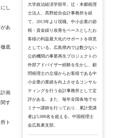
大学政治経済学部卒。辻・本郷税理
スにし
士法人、髙野総合会計事務所を経
て、2013年より現職。中小企業の節
評があ
税・資金繰り改善をベースとしたお
客様の利益最大化のサポートを得意
を徹底
としている。広島県内では数少ない
公的機関の事業再生プロジェクトの
外部アドバイザー経験を生かし、顧
問税理士の立場からお客様である中
小企業の業績を向上させるコンサル
ティングを行う会計事務所として定
業計画
評がある。また、毎年全国各地でセ
に関す
ミナー講師を行っており、累計受講
者は5,000名を超える。中国税理士
務所ト
会広島東支部。