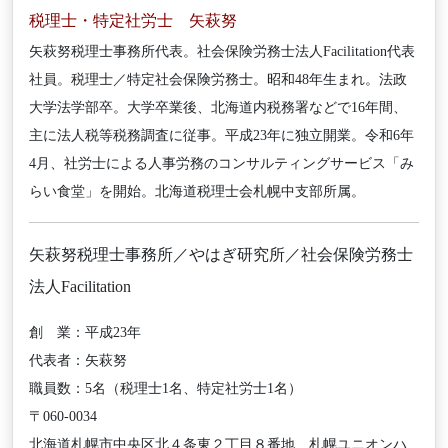
税理士・特定社労士 矢萩努
矢萩努税理士事務所代表。社会保険労務士法人Facilitation代表
社員。税理士／特定社会保険労務士。昭和48年生まれ。法政
大学法学部卒。大学卒業後、北海道内税務署などで16年間、
主に法人税等税務調査に従事。平成23年に独立開業。令和6年
4月、社労士による人事労務のコンサルティングサービス「み
らい食堂」を開始。北海道税理士会札幌中支部所属。
矢萩努税理士事務所／やはぎ研究所／社会保険労務士
法人Facilitation
創 業：平成23年
代表者：矢萩努
職員数：5名（税理士1名、特定社労士1名）
〒060-0034
北海道札幌市中央区北４条東２丁目８番地 札幌ユニオンハ