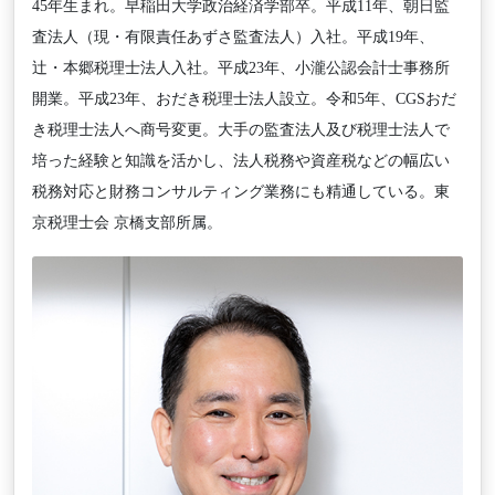
45年生まれ。早稲田大学政治経済学部卒。平成11年、朝日監
査法人（現・有限責任あずさ監査法人）入社。平成19年、
辻・本郷税理士法人入社。平成23年、小瀧公認会計士事務所
開業。平成23年、おだき税理士法人設立。令和5年、CGSおだ
き税理士法人へ商号変更。大手の監査法人及び税理士法人で
培った経験と知識を活かし、法人税務や資産税などの幅広い
税務対応と財務コンサルティング業務にも精通している。東
京税理士会 京橋支部所属。