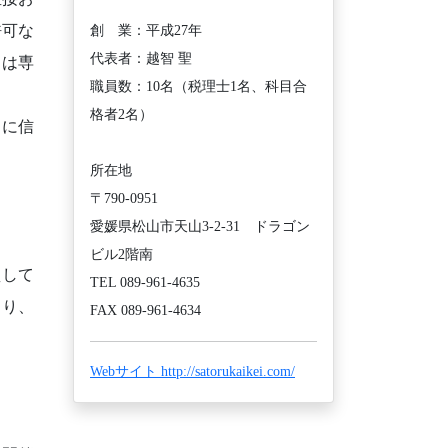
許可な
創 業：平成27年
代表者：越智 聖
とは専
職員数：10名（税理士1名、科目合
格者2名）
とに信
所在地
〒790-0951
愛媛県松山市天山3-2-31 ドラゴン
ビル2階南
えして
TEL 089-961-4635
より、
FAX 089-961-4634
Webサイト http://satorukaikei.com/