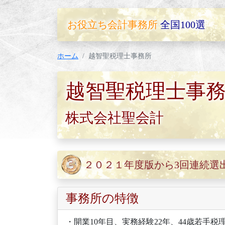
お役立ち会計事務所
全国100選
ホーム
越智聖税理士事務所
越智聖税理士事
株式会社聖会計
２０２１年度版から3回連続選
事務所の特徴
・開業10年目、実務経験22年、44歳若手税