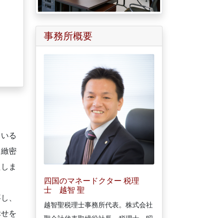
事務所概要
ている
、緻密
たしま
四国のマネードクター 税理
士 越智 聖
事し、
越智聖税理士事務所代表。株式会社
幸せを