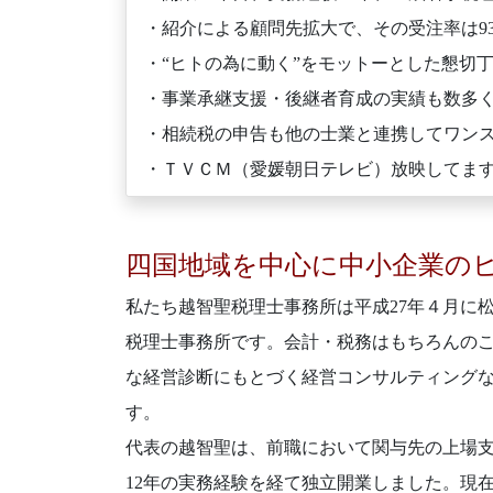
・紹介による顧問先拡大で、その受注率は9
・“ヒトの為に動く”をモットーとした懇切
・事業承継支援・後継者育成の実績も数多
・相続税の申告も他の士業と連携してワン
・ＴＶＣＭ（愛媛朝日テレビ）放映してま
四国地域を中心に中小企業の
私たち越智聖税理士事務所は平成27年４月に
税理士事務所です。会計・税務はもちろんの
な経営診断にもとづく経営コンサルティング
す。
代表の越智聖は、前職において関与先の上場
12年の実務経験を経て独立開業しました。現