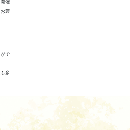
を開催
らお褒
とがで
談も多