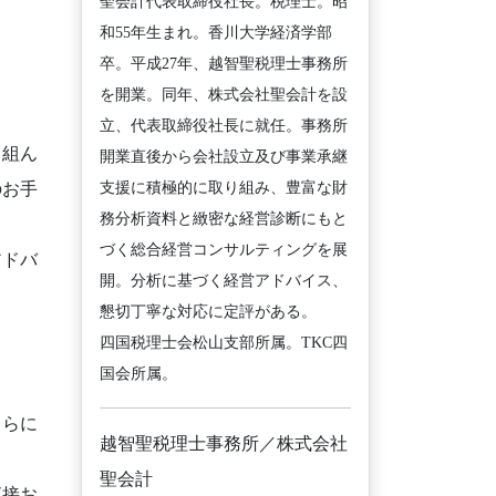
聖会計代表取締役社長。税理士。昭
和55年生まれ。香川大学経済学部
卒。平成27年、越智聖税理士事務所
を開業。同年、株式会社聖会計を設
立、代表取締役社長に就任。事務所
り組ん
開業直後から会社設立及び事業承継
のお手
支援に積極的に取り組み、豊富な財
務分析資料と緻密な経営診断にもと
づく総合経営コンサルティングを展
アドバ
開。分析に基づく経営アドバイス、
懇切丁寧な対応に定評がある。
四国税理士会松山支部所属。TKC四
国会所属。
さらに
越智聖税理士事務所／株式会社
聖会計
直接お