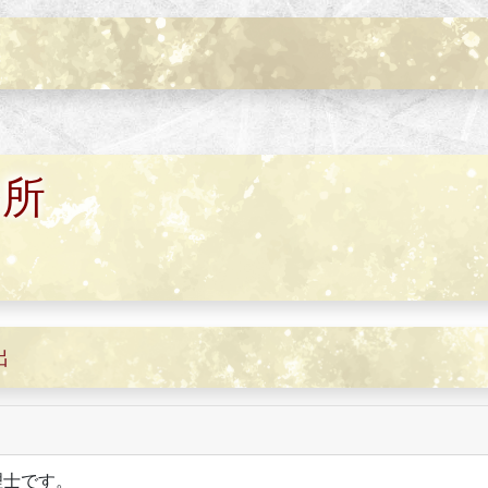
務所
出
理士です。