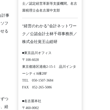
士／認定経営革新等支援機関。名古
屋税理士会名古屋中支部
会計事
計ソフ
“経営のわかる”会計ネットワー
かせる
ク／公認会計士林千尋事務所／
株式会社覚王山総研
■東京品川オフィス
〒108-6028
東京都港区港南2-15-1 品川インタ
ーシティA棟28F
TEL 050-1507-3684
FAX 052-265-5086
マずつ
■名古屋本社
そ、経
〒460-0002