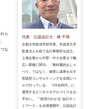
それら
代表 公認会計士 林 千尋
す。
京都大学経済学部卒業。外資系大手
につな
監査法人を経て会計事務所を設立。
上場企業から中堅・中小企業まで幅
広い業種に関与。「教科書的おしゃ
べり」ではなく、確実に成果を出す
実践型コンサルティングを全国レベ
ルで行っている。「DX化時代」に
通用するビジネスモデルづくりをお
手伝い。「“経営のわかる”会計ネッ
トワーク」を全国展開中。公認会計